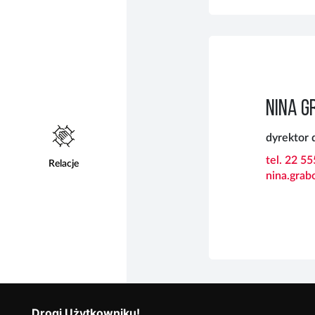
NINA G
dyrektor 
tel. 22 5
Relacje
nina.grab
Drogi Użytkowniku!