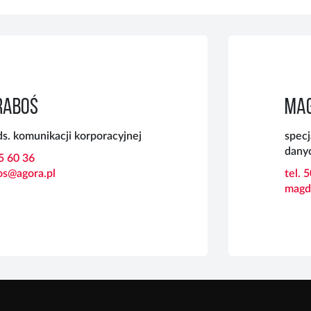
RABOŚ
MAG
ds. komunikacji korporacyjnej
specj
dany
55 60 36
os@agora.pl
tel. 
magd