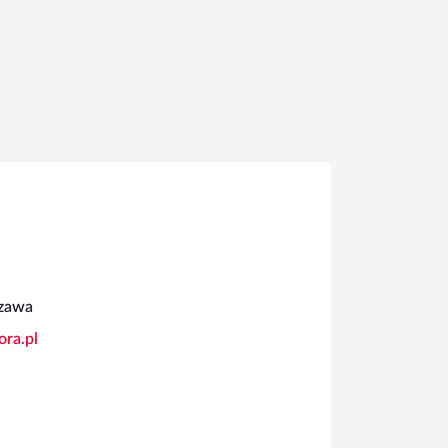
szawa
ra.pl