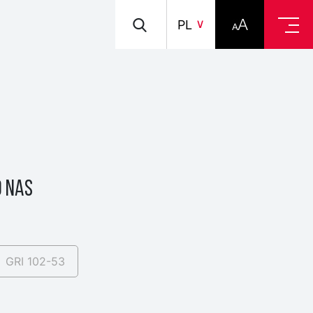
PL
 NAS
GRI 102-53