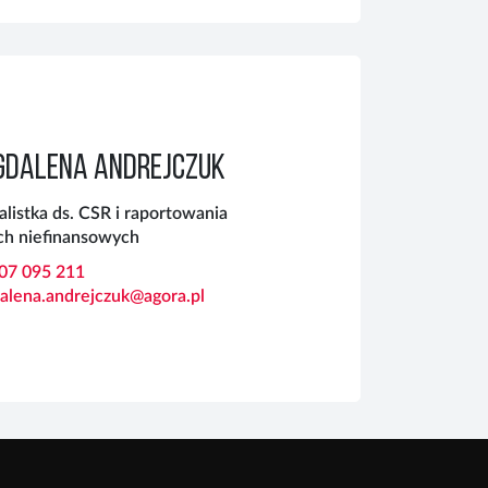
DALENA ANDREJCZUK
alistka ds. CSR i raportowania
ch niefinansowych
507 095 211
alena.andrejczuk@agora.pl