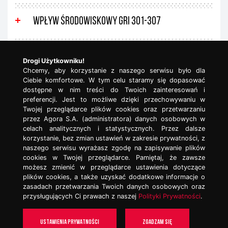
Wpływ środowiskowy GRI 301-307
Miejsce pracy GRI 401-405
Drogi Użytkowniku!
Chcemy, aby korzystanie z naszego serwisu było dla
Ciebie komfortowe. W tym celu staramy się dopasować
dostępne w nim treści do Twoich zainteresowań i
Prawa człowieka GRI 406, GRI 412
preferencji. Jest to możliwe dzięki przechowywaniu w
Twojej przeglądarce plików cookies oraz przetwarzaniu
przez Agora S.A. (administratora) danych osobowych w
Klienci i produkty GRI 416-419
celach analitycznych i statystycznych. Przez dalsze
korzystanie, bez zmian ustawień w zakresie prywatności, z
naszego serwisu wyrażasz zgodę na zapisywanie plików
cookies w Twojej przeglądarce. Pamiętaj, że zawsze
Raportowanie GRI 101-102
możesz zmienić w przeglądarce ustawienia dotyczące
plików cookies, a także uzyskać dodatkowe informacje o
zasadach przetwarzania Twoich danych osobowych oraz
przysługujących Ci prawach z naszej
Polityki Prywatności
.
POWRÓT NA GÓRĘ
Ustawienia prywatności
Zgadzam się