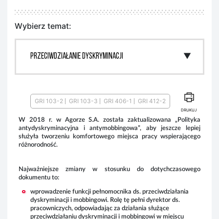
Wybierz temat:
GRI 103-2
GRI 103-3
GRI 406-1
GRI 412-2
DRUKUJ
W 2018 r. w Agorze S.A. została zaktualizowana „Polityka
Róż
antydyskryminacyjna i antymobbingowa”, aby jeszcze lepiej
dzi
służyła tworzeniu komfortowego miejsca pracy wspierającego
to 
różnorodność.
róż
pun
zaw
Najważniejsze zmiany w stosunku do dotychczasowego
spr
dokumentu to:
wprowadzenie funkcji pełnomocnika ds. przeciwdziałania
dyskryminacji i mobbingowi. Rolę tę pełni dyrektor ds.
pracowniczych, odpowiadając za działania służące
przeciwdziałaniu dyskryminacji i mobbingowi w miejscu