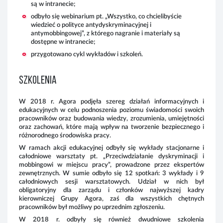
są w intranecie;
odbyło się webinarium pt. „Wszystko, co chcielibyście
wiedzieć o polityce antydyskryminacyjnej i
antymobbingowej”, z którego nagranie i materiały są
dostępne w intranecie;
przygotowano cykl wykładów i szkoleń.
Skł
pra
wyk
SZKOLENIA
na 
niż
wyk
W 2018 r. Agora podjęła szereg działań informacyjnych i
pol
edukacyjnych w celu podnoszenia poziomu świadomości swoich
pracowników oraz budowania wiedzy, zrozumienia, umiejętności
oraz zachowań, które mają wpływ na tworzenie bezpiecznego i
różnorodnego środowiska pracy.
W ramach akcji edukacyjnej odbyły się wykłady stacjonarne i
całodniowe warsztaty pt. „Przeciwdziałanie dyskryminacji i
mobbingowi w miejscu pracy”, prowadzone przez ekspertów
zewnętrznych. W sumie odbyło się 12 spotkań: 3 wykłady i 9
całodniowych sesji warsztatowych. Udział w nich był
obligatoryjny dla zarządu i członków najwyższej kadry
kierowniczej Grupy Agora, zaś dla wszystkich chętnych
pracowników był możliwy po uprzednim zgłoszeniu.
W 2018 r. odbyły się również dwudniowe szkolenia