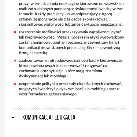
pracy, w tym działania edukacyjne kierowane do wszystkich
osób zatrudnionych podnoszące świadomość i wiedzę w tym
Jak
temacie. Każdy pracujący lub współpracujący z Agorą
do:
członek zespołu może się z tą osobą skontaktować,
skonsultować wątpliwości lub zgłosić sytuację niepożądaną;
rozszerzenie możliwości przekazywania wątpliwości, pytań
lub nieprawidłowości. Wraz z Kodeksem etyki wprowadzony
został anonimowy, poufny i bezpieczny zewnętrzny kanał
komunikacji prowadzonych przez Linię Etyki – zewnętrzną
firmę ekspercką;
zaakcentowanie roli i odpowiedzialności kadry kierowniczej,
która powinna uważnie obserwować i reagować na
zachowania oraz sytuacje, które mają znamiona
dyskryminacji lub mobbingu;
uzupełnienie polityki o przykłady niepożądanych zachowań,
mogących świadczyć o dyskryminacji lub mobbingu oraz o
wzór formularza zgłoszeniowego.
Komunikacja i edukacja
Fir
efe