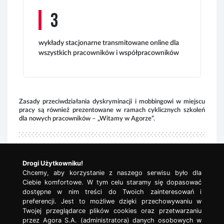
3
wykłady stacjonarne transmitowane online dla
s
wszystkich pracowników i współpracowników
k
i
s
Zasady przeciwdziałania dyskryminacji i mobbingowi w miejscu
n
pracy są również prezentowane w ramach cyklicznych szkoleń
k
dla nowych pracowników – „Witamy w Agorze”.
Źró
Mechanizmy skargowe
Tab
Drogi Użytkowniku!
płe
Chcemy, aby korzystanie z naszego serwisu było dla
Ciebie komfortowe. W tym celu staramy się dopasować
dostępne w nim treści do Twoich zainteresowań i
preferencji. Jest to możliwe dzięki przechowywaniu w
Twojej przeglądarce plików cookies oraz przetwarzaniu
przez Agora S.A. (administratora) danych osobowych w